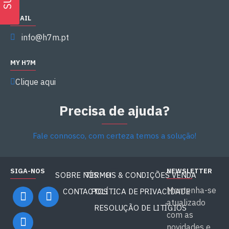
EMAIL
info@h7m.pt
MY H7M
Clique aqui
Precisa de ajuda?
Fale connosco, com certeza temos a solução!
SIGA-NOS
NEWSLETTER
SOBRE NÓS - H7M
TERMOS & CONDIÇÕES VENDA
Mantenha-se
CONTACTOS
POLÍTICA DE PRIVACIDADE
atualizado
RESOLUÇÃO DE LITÍGIOS
com as
novidades e