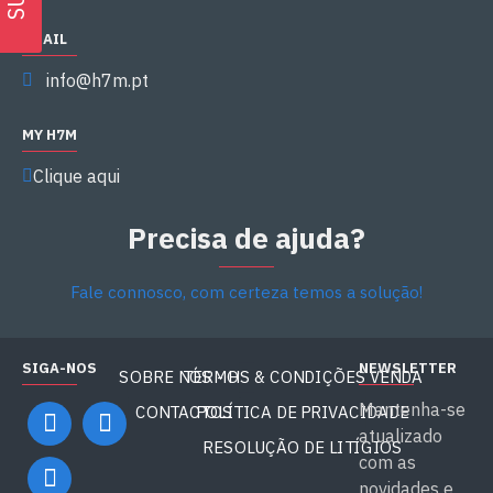
EMAIL
info@h7m.pt
MY H7M
Clique aqui
Precisa de ajuda?
Fale connosco, com certeza temos a solução!
SIGA-NOS
NEWSLETTER
SOBRE NÓS - H7M
TERMOS & CONDIÇÕES VENDA
Mantenha-se
CONTACTOS
POLÍTICA DE PRIVACIDADE
atualizado
RESOLUÇÃO DE LITÍGIOS
com as
novidades e