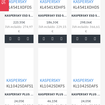
KASPERSKY
KASPERSKY
KASPERSKY
KL4541XDFDS
KL4541XDHFS
KL4541XDHDS
KASPERSKY ESD SMALL OFFICE SECURITY 6+6+1 2 YEAR
KASPERSKY ESD SMALL OFFICE SECURITY 8+8+1 1 YEAR
KASPERSKY ESD SMALL OFFICE SECURITY 8+8+1 2 YEAR
223,55€
186,30€
298,06€
IVA incluído: 274,97
IVA incluído: 229,15
IVA incluído: 366,61
€
€
€
KASPERSKY
KASPERSKY
KASPERSKY
KL1042SDAFS12
KL1042SDKFS
KL1042SDAFS
KASPERSKY PLUS 1 PC | 1 ANO
KASPERSKY PLUS 10DEV 1Y LICENÇA ELECTRÓNICA
KASPERSKY PLUS 1DEV 1Y LICENÇA ELECTRÓNICA
24,05€
46,15€
24,05€