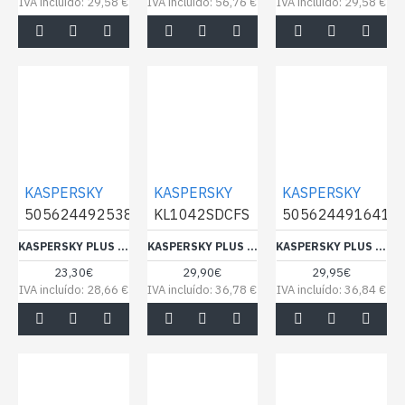
IVA incluído: 29,58 €
IVA incluído: 56,76 €
IVA incluído: 29,58 €
KASPERSKY
KASPERSKY
KASPERSKY
5056244925383
KL1042SDCFS
5056244916411
KASPERSKY PLUS 1DEV 1Y MSB BOX NOCD
KASPERSKY PLUS 3DEV 1Y LICENÇA ELECTRÓNICA
KASPERSKY PLUS 3DEV 1Y MSB BOX NOCD
23,30€
29,90€
29,95€
IVA incluído: 28,66 €
IVA incluído: 36,78 €
IVA incluído: 36,84 €