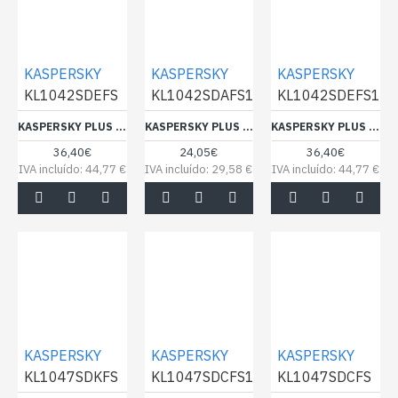
KASPERSKY
KASPERSKY
KASPERSKY
KL1042SDEFS
KL1042SDAFS1
KL1042SDEFS1
KASPERSKY PLUS 5DEV 1Y LICENÇA ELECTRÓNICA
KASPERSKY PLUS ANTIVIRUS 1 DISPOSITIVO 1 ANO
KASPERSKY PLUS ANTIVIRUS 5 DISPOSITIVOS 1 ANO
36,40€
24,05€
36,40€
IVA incluído: 44,77 €
IVA incluído: 29,58 €
IVA incluído: 44,77 €
KASPERSKY
KASPERSKY
KASPERSKY
KL1047SDKFS
KL1047SDCFS1
KL1047SDCFS