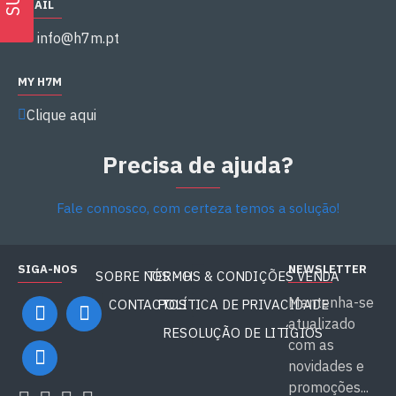
EMAIL
info@h7m.pt
MY H7M
Clique aqui
Precisa de ajuda?
Fale connosco, com certeza temos a solução!
SIGA-NOS
NEWSLETTER
SOBRE NÓS - H7M
TERMOS & CONDIÇÕES VENDA
Mantenha-se
CONTACTOS
POLÍTICA DE PRIVACIDADE
atualizado
RESOLUÇÃO DE LITÍGIOS
com as
novidades e
promoções...