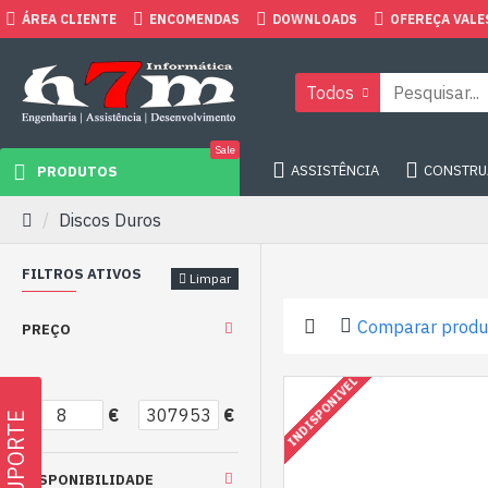
ÁREA CLIENTE
ENCOMENDAS
DOWNLOADS
OFEREÇA VALE
Todos
Sale
ASSISTÊNCIA
CONSTRUA
PRODUTOS
Discos Duros
FILTROS ATIVOS
Limpar
Comparar produ
PREÇO
INDISPONIVEL
€
€
SUPORTE
DISPONIBILIDADE