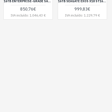
16TB ENTERPRISE-GRADE SATA HDD
16TB SEAGATE EXOS X18 ST16000NM004J 7200RPM 256MB ENT. *BRING-IN-WARRANTY*
850,76€
999,83€
IVA incluído: 1.046,43 €
IVA incluído: 1.229,79 €