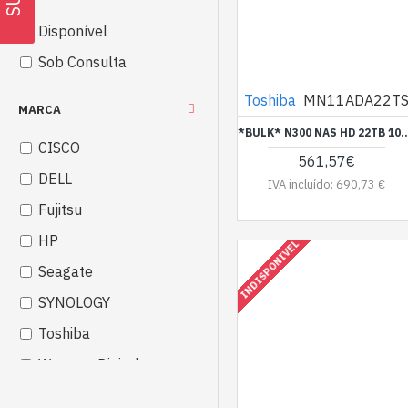
Disponível
Sob Consulta
Toshiba
MN11ADA22T
MARCA
*BULK* N300 NAS HD 2
CISCO
561,57€
DELL
IVA incluído: 690,73 €
Fujitsu
HP
INDISPONIVEL
Seagate
SYNOLOGY
Toshiba
Western Digital