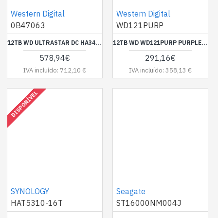
Western Digital
Western Digital
0B47063
WD121PURP
12TB WD ULTRASTAR DC HA340 8,89CM 7200RPM 512MB ENT.
12TB WD WD121PURP PURPLE PRO 7200RPM 256MB 24X7
578,94€
291,16€
IVA incluído: 712,10 €
IVA incluído: 358,13 €
DISPONÍVEL
SYNOLOGY
Seagate
HAT5310-16T
ST16000NM004J