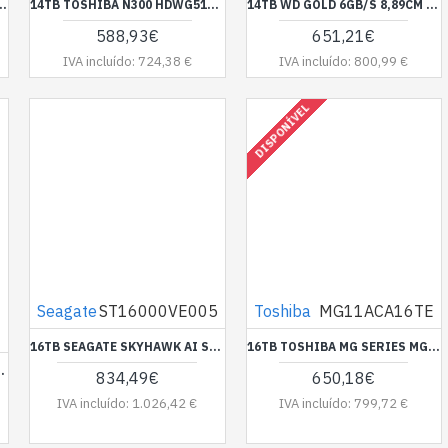
R DC HC555 0B48720 3,5 ZOLL SATA 6 GBIT/S
14TB TOSHIBA N300 HDWG51EEZSTA 7200RPM 512MB RETAIL
14TB WD GOLD 6GB/S 8,89CM 3,5ZOLL 512MB CACHE 7200RPM INTERNAL ROHS COMPLIANT ENTERPRISE HDD BULK
588,93€
651,21€
IVA incluído: 724,38 €
IVA incluído: 800,99 €
DISPONÍVEL
Seagate
ST16000VE005
Toshiba
MG11ACA16TE
16TB SEAGATE SKYHAWK AI ST16000VE005 HDD INTERN 3.5" (8.9 CM)
16TB TOSHIBA MG SERIES MG11ACA16TE 7200RPM 1024MB ENT.
002H 7200RPM 512MB ENT.
834,49€
650,18€
IVA incluído: 1.026,42 €
IVA incluído: 799,72 €