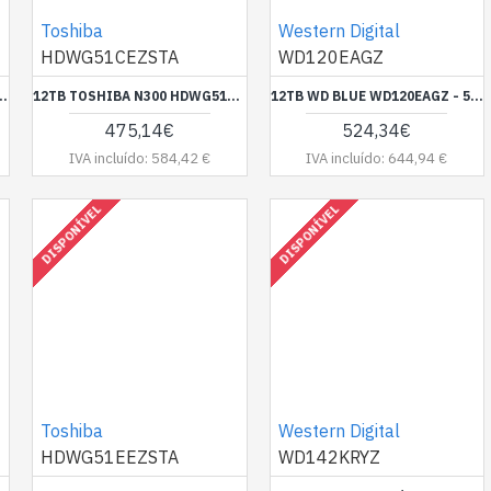
Toshiba
Western Digital
HDWG51CEZSTA
WD120EAGZ
1200MM0129 10000RPM ENT. *BRING-IN-WARRANTY*
12TB TOSHIBA N300 HDWG51CEZSTA 7200RPM 512MB RETAIL
12TB WD BLUE WD120EAGZ - 512 MB 3,5 ZOLL SATA 6 GBIT/S
475,14€
524,34€
IVA incluído: 584,42 €
IVA incluído: 644,94 €
DISPONÍVEL
DISPONÍVEL
Toshiba
Western Digital
HDWG51EEZSTA
WD142KRYZ