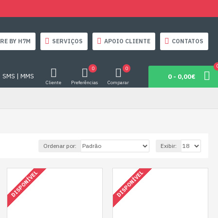
RE BY H7M
SERVIÇOS
APOIO CLIENTE
CONTATOS
0
0
SMS | MMS
0 - 0,00€
Cliente
Preferências
Comparar
Ordenar por:
Exibir:
DISPONÍVEL
DISPONÍVEL