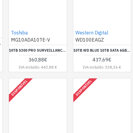
S
Toshiba
Western Digital
MG10ADA10TE-V
WD100EAGZ
2TB 1024MB
10TB S300 PRO SURVEILLANCE 3.5 SATA HDD 7200 RPM 512MB CMR
10TB WD BLUE 10TB SATA 6GB/S HDD DESKTOP
360,88€
437,69€
IVA incluído: 443,88 €
IVA incluído: 538,36 €
DISPONÍVEL
DISPONÍVEL