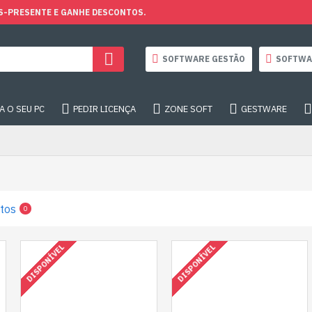
S-PRESENTE E GANHE DESCONTOS.
SOFTWARE GESTÃO
SOFTWA
 O SEU PC
PEDIR LICENÇA
ZONE SOFT
GESTWARE
tos
0
DISPONÍVEL
DISPONÍVEL