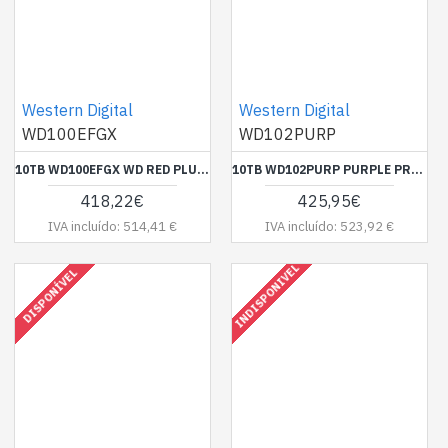
Western Digital
Western Digital
WD100EFGX
WD102PURP
10TB WD100EFGX WD RED PLUS 7200RPM 512MB
10TB WD102PURP PURPLE PRO 7200RPM 256MB
418,22€
425,95€
IVA incluído: 514,41 €
IVA incluído: 523,92 €
INDISPONIVEL
DISPONÍVEL