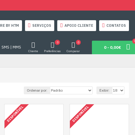
RE BY H7M
SERVIÇOS
APOIO CLIENTE
CONTATOS
0
0
SMS | MMS
0 - 0,00€
Cliente
Preferências
Comparar
Ordenar por:
Exibir:
DISPONÍVEL
DISPONÍVEL