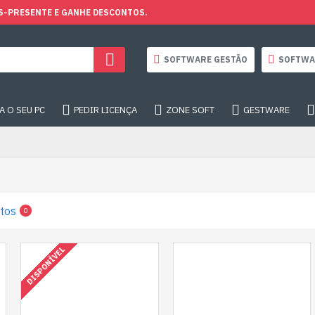
S-PRESENTE E GANHE DESCONTOS.
SOFTWARE GESTÃO
SOFTWA
 O SEU PC
PEDIR LICENÇA
ZONE SOFT
GESTWARE
tos
0
DISPONÍVEL