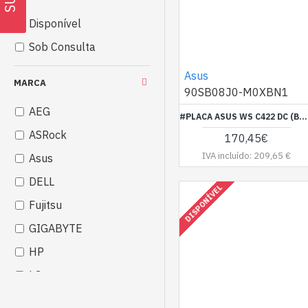
Disponível
Sob Consulta
Asus
MARCA
90SB08J0-M0XBN1
AEG
#PLACA ASUS WS C422 DC (BULK),LGA 2066,C422,8DDR4 R/LRDIMM,4PCIE,6SATA,1M2(2280),1*INTEL GBE I210-AT,ATX (SERVER) - 1363268
ASRock
170,45€
IVA incluído: 209,65 €
Asus
DELL
DISPONÍVEL
Fujitsu
GIGABYTE
HP
LG
MSI