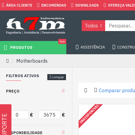
ÁREA CLIENTE
ENCOMENDAS
DOWNLOADS
OFEREÇA VALE
Todos
Sale
ASSISTÊNCIA
CONSTRUA
PRODUTOS
Motherboards
FILTROS ATIVOS
Limpar
Comparar produ
PREÇO
INDISPONIVEL
€
€
SUPORTE
DISPONIBILIDADE