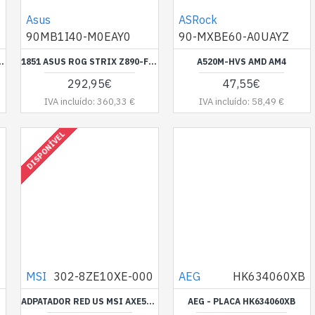
Asus
ASRock
90MB1I40-M0EAY0
90-MXBE60-A0UAYZ
 Z890-E GAMING WIFI
1851 ASUS ROG STRIX Z890-F GAMING WIFI
A520M-HVS AMD AM4
292,95€
47,55€
IVA incluído: 360,33 €
IVA incluído: 58,49 €
DISPONÍVEL
1
MSI
302-8ZE10XE-000
AEG
HK634060XB
MICO
ADPATADOR RED US MSI AXE5400 WIFI
AEG - PLACA HK634060XB