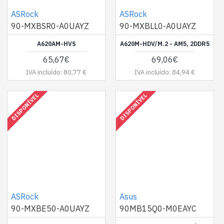
ASRock
ASRock
90-MXBSR0-A0UAYZ
90-MXBLL0-A0UAYZ
A620AM-HVS
A620M-HDV/M.2 - AM5, 2DDR5
65,67€
69,06€
IVA incluído: 80,77 €
IVA incluído: 84,94 €
DISPONÍVEL
DISPONÍVEL
ASRock
Asus
90-MXBE50-A0UAYZ
90MB15Q0-M0EAYC