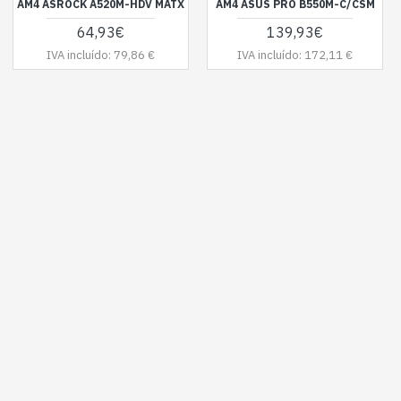
AM4 ASROCK A520M-HDV MATX
AM4 ASUS PRO B550M-C/CSM
64,93€
139,93€
IVA incluído: 79,86 €
IVA incluído: 172,11 €