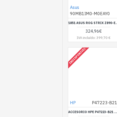
RASPBERRY
Asus
90MB1IM0-M0EAY0
SAPPHIRE
Siemens
1851 ASUS ROG STRIX
324,96€
IVA incluído: 399,70 €
INDISPONIVEL
HP
P47223-B2
ACCESORIO HPE P47223-B21 KIT DISIPADOR TER