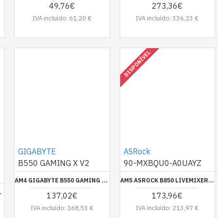
49,76€
273,36€
IVA incluído: 61,20 €
IVA incluído: 336,23 €
DISPONÍVEL
GIGABYTE
ASRock
B550 GAMING X V2
90-MXBQU0-A0UAYZ
AM4 GIGABYTE B550 GAMING X V2
AM5 ASROCK B850 LIVEMIXER WIFI
ITE AX V2
137,02€
173,96€
IVA incluído: 168,53 €
IVA incluído: 213,97 €