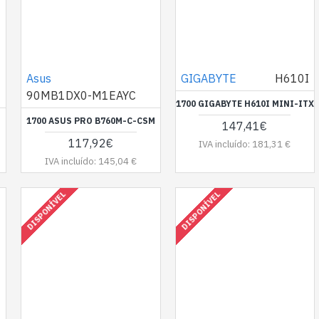
Asus
GIGABYTE
H610I
90MB1DX0-M1EAYC
1700 GIGABYTE H610I MINI-ITX
1700 ASUS PRO B760M-C-CSM
147,41€
117,92€
IVA incluído: 181,31 €
IVA incluído: 145,04 €
DISPONÍVEL
DISPONÍVEL