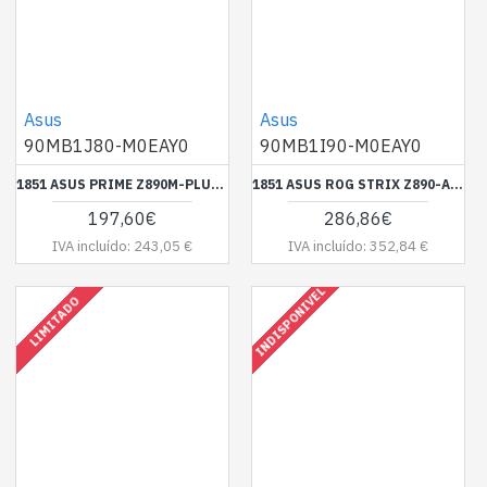
Asus
Asus
90MB1J80-M0EAY0
90MB1I90-M0EAY0
1851 ASUS PRIME Z890M-PLUS WIFI DDR5
1851 ASUS ROG STRIX Z890-A GAMING WIFI
197,60€
286,86€
IVA incluído: 243,05 €
IVA incluído: 352,84 €
INDISPONIVEL
LIMITADO