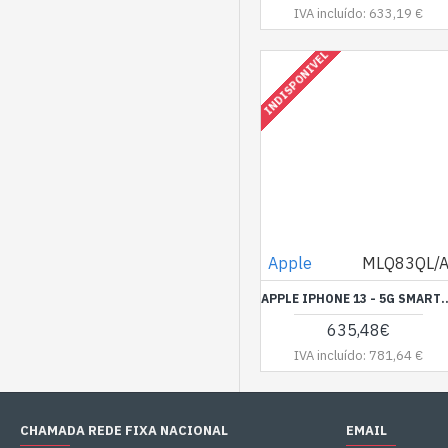
IVA incluído: 633,19 €
INDISPONIVEL
Apple
MLQ83QL/
APPLE IPHONE 13 - 5G SMARTPHONE - SIM DUPLO / MEMÓRIA INTERNA 256 GB - VISOR OLED - 6.1" - 2532 X 11
635,48€
IVA incluído: 781,64 €
CHAMADA REDE FIXA NACIONAL
EMAIL