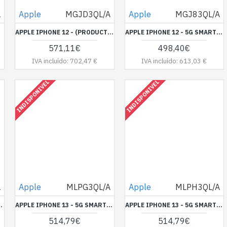
A
Apple
MGJD3QL/A
Apple
MGJ83QL/A
 VERDE MEIA-NOITE
APPLE IPHONE 12 - (PRODUCT) RED - 5G SMARTPHONE - SIM DUPLO / MEMÓRIA INTERNA 128 GB - VISOR OLED - 6.1" - 2532 X 1170 PIXEIS - 2X CÂMARAS TRASEIRAS 12 MP, 12 MP - FRONT CAMERA 12 MP - VERMELHO
APPLE IPHONE 12 - 5G SMARTPHONE - SIM DUPLO / MEMÓRIA INTERNA 64 GB - OLED DISPLAY - 6.1" - 2532 X 1170 PIXEIS - 2X CÂMARAS TRASEIRAS 12 MP, 12 MP - FRONT CAMERA 12 MP - AZUL
571,11€
498,40€
IVA incluído: 702,47 €
IVA incluído: 613,03 €
INDISPONIVEL
INDISPONIVEL
A
Apple
MLPG3QL/A
Apple
MLPH3QL/A
PIXEIS - 2X CÂMARAS TRASEIRAS 12 MP, 12 MP - FRONT CAMERA 12 MP - MEIA NOITE
APPLE IPHONE 13 - 5G SMARTPHONE - SIM DUPLO / MEMÓRIA INTERNA 128 GB - VISOR OLED - 6.1" - 2532 X 1170 PIXEIS - 2X CÂMARAS TRASEIRAS 12 MP, 12 MP - FRONT CAMERA 12 MP - AMARELO RADIANTE
APPLE IPHONE 13 - 5G SMARTPHONE - SIM DUPLO / MEMÓRIA INTERNA 128 GB - VISOR OLED - 6.1" - 2532 X 1170 PIXEIS - 2X CÂMARAS TRASEIRAS 12 MP, 12 MP - FRONT CAMERA 12 MP - ROSA
514,79€
514,79€