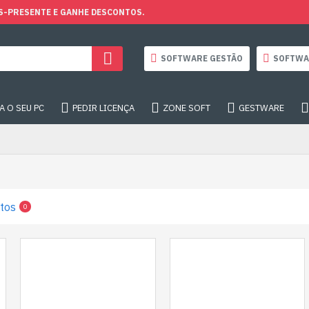
S-PRESENTE E GANHE DESCONTOS.
SOFTWARE GESTÃO
SOFTWA
 O SEU PC
PEDIR LICENÇA
ZONE SOFT
GESTWARE
tos
0