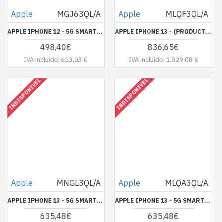
Apple
MGJ63QL/A
Apple
MLQF3QL/A
APPLE IPHONE 12 - 5G SMARTPHONE - SIM DUPLO / MEMÓRIA INTERNA 64 GB - OLED DISPLAY - 6.1" - 2532 X 1170 PIXEIS - 2X CÂMARAS TRASEIRAS 12 MP, 12 MP - FRONT CAMERA 12 MP - BRANCO
APPLE IPHONE 13 - (PRODUCT) RED - 5G SMARTPHONE - SIM DUPLO / MEMÓRIA INTERNA 512 GB - VISOR OLED - 6.1" - 2532 X 1170 PIXEIS - 2X CÂMARAS TRASEIRAS 12 MP, 12 MP - FRONT CAMERA 12 MP - VERMELHO
498,40€
836,65€
IVA incluído: 613,03 €
IVA incluído: 1.029,08 €
INDISPONIVEL
INDISPONIVEL
Apple
MNGL3QL/A
Apple
MLQA3QL/A
APPLE IPHONE 13 - 5G SMARTPHONE - SIM DUPLO / MEMÓRIA INTERNA 256 GB - OLED DISPLAY - 6.1" - 2532 X 1170 PIXEIS - 2X CÂMARAS TRASEIRAS 12 MP, 12 MP - FRONT CAMERA 12 MP - VERDE
APPLE IPHONE 13 - 5G SMARTPHONE - SIM DUPLO / MEMÓRIA INTERNA 256 GB - VISOR OLED - 6.1" - 2532 X 1170 PIXEIS - 2X CÂMARAS TRASEIRAS 12 MP, 12 MP - FRONT CAMERA 12 MP - AZUL
635,48€
635,48€