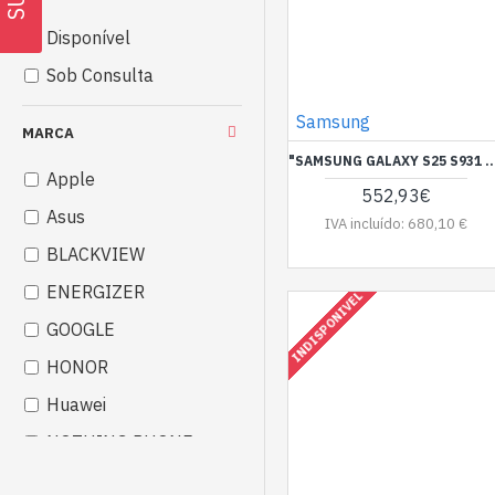
Disponível
Sob Consulta
Samsung
MARCA
"SAMSUNG GALAXY S25 S931 5G DUAL SIM 12GB RAM 12
Apple
552,93€
Asus
IVA incluído: 680,10 €
BLACKVIEW
ENERGIZER
INDISPONIVEL
GOOGLE
HONOR
Huawei
NOTHING PHONE
PANASONIC