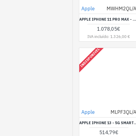
Samsung
Apple
MWHM2QL/
TCL
APPLE IPHONE 11 PRO MAX - 4G SMARTPHONE - SIM DUPLO / MEMÓRIA INTERNA 256 GB - OLED DISPLAY - 6.5" - 2688 X 1242 PIXEIS - 3X CÂMARAS TRASEIRAS 12 MP, 12 MP, 12 MP - FRONT CAMERA 12 MP -
Xiaomi
1.078,05€
IVA incluído: 1.326,00 €
ZEBRA
ZTE
INDISPONIVEL
Apple
MLPF3QL/
APPLE IPHONE 13 - 5G SMARTPHONE - SIM DUPLO / MEMÓRIA INTERNA 128 GB - OLED DISPLAY - 6.1" - 2532 X 1170 
514,79€