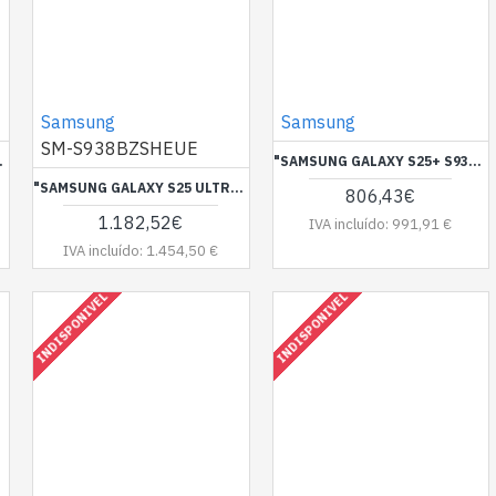
Samsung
Samsung
SM-S938BZSHEUE
8GB - BLUEBLACK"
"SAMSUNG GALAXY S25+ S936 5G DUAL SIM 12GB RAM 256GB - BLUEBLACK"
"SAMSUNG GALAXY S25 ULTRA S938 5G DUAL SIM 12GB RAM 1TB - TITANIUM WHITESILVER"
806,43€
1.182,52€
IVA incluído: 991,91 €
IVA incluído: 1.454,50 €
INDISPONIVEL
INDISPONIVEL