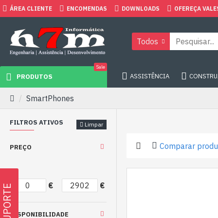
ÁREA CLIENTE
ENCOMENDAS
DOWNLOADS
OFEREÇA VALE
Todos
Sale
ASSISTÊNCIA
CONSTRUA
PRODUTOS
SmartPhones
FILTROS ATIVOS
Limpar
Comparar produ
PREÇO
€
€
SUPORTE
DISPONIBILIDADE