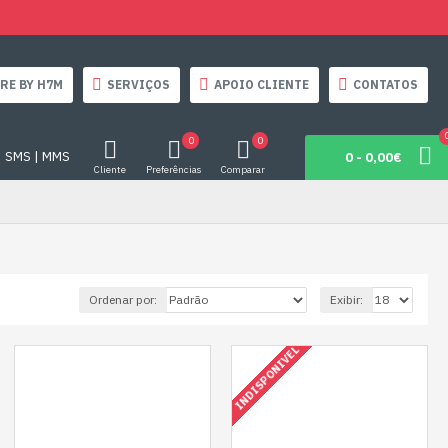
RE BY H7M
SERVIÇOS
APOIO CLIENTE
CONTATOS
0
0
SMS | MMS
0 - 0,00€
Cliente
Preferências
Comparar
Ordenar por:
Exibir:
INDISPONIVEL