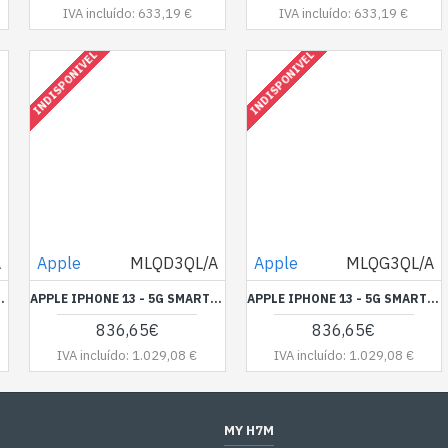
IVA incluído: 633,19 €
IVA incluído: 633,19 €
INDISPONIVEL
INDISPONIVEL
A
Apple
MLQD3QL/A
Apple
MLQG3QL/A
70 PIXEIS - 2X CÂMARAS TRASEIRAS 12 MP, 12 MP - FRONT CAMERA 12 MP - ROSA
APPLE IPHONE 13 - 5G SMARTPHONE - SIM DUPLO / MEMÓRIA INTERNA 512 GB - VISOR OLED - 6.1" - 2532 X 1170 PIXEIS - 2X CÂMARAS TRASEIRAS 12 MP, 12 MP - FRONT CAMERA 12 MP - AMARELO RADIANTE
APPLE IPHONE 13 - 5G SMARTPHONE - SIM DUPLO / MEMÓRIA INTERNA 512 GB - VISOR OLED - 6.1" - 2532 X 1170 PIXEIS - 2X CÂMARAS TRASEIRAS 12 MP, 12 MP - FRONT CAMERA 12 MP - AZUL
836,65€
836,65€
IVA incluído: 1.029,08 €
IVA incluído: 1.029,08 €
MY H7M