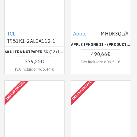
TCL
Apple
MHDK3QL/A
T951K1-2ALCA112-1
APPLE IPHONE 11 - (PRODUCT) RED - 4G SMARTPHONE - SIM DUPLO / MEMÓRIA INTERNA 128 GB - MONITOR LCD - 6.1" - 1792 X 828 PIXEIS - 2X CÂMARAS TRASEIRAS 12 MP, 12 MP - FRONT CAMERA 12 MP - VERMELHO
60 ULTRA NXTPAPER 5G (12+12GB | 512GB) + CAPA + PEN - DARK CHROME
490,66€
379,22€
IVA incluído: 603,51 €
IVA incluído: 466,44 €
INDISPONIVEL
INDISPONIVEL