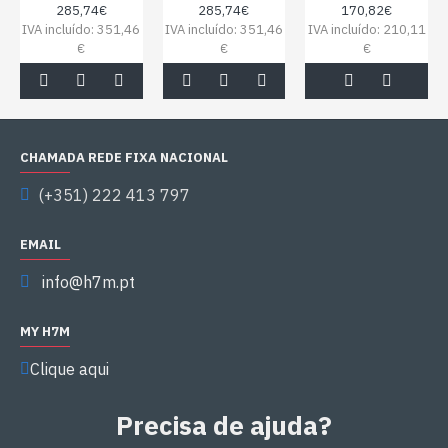
285,74€
285,74€
170,82€
IVA incluído: 351,46
IVA incluído: 351,46
IVA incluído: 210,11
€
€
€
CHAMADA REDE FIXA NACIONAL
(+351) 222 413 797
EMAIL
info@h7m.pt
MY H7M
Clique aqui
Precisa de ajuda?