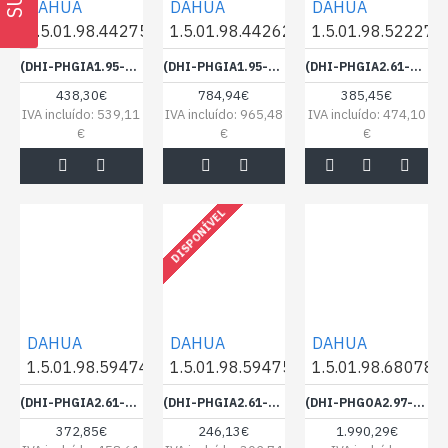
DAHUA
DAHUA
DAHUA
1.5.01.98.44275
1.5.01.98.44262
1.5.01.98.52227
(DHI-PHGIA1.95-SE-A) DAHUA LED CABINET 1.95 SMD (500*500*33) - 1382777
(DHI-PHGIA1.95-SE-B) DAHUA LED CABINET 1.95 SMD (1000*500*33) - 1382776
(DHI-PHGIA2.61-SE-AA) DAHUA LED CABINET 2.6 SMD INSTALACION VERTICAL/HORIZONTAL500X500 BIN-2.6-2 - 1390397
438,30€
784,94€
385,45€
IVA incluído: 539,11
IVA incluído: 965,48
IVA incluído: 474,10
€
€
€
DISPONÍVEL
DAHUA
DAHUA
DAHUA
1.5.01.98.59474
1.5.01.98.59475
1.5.01.98.68078
(DHI-PHGIA2.61-SE-CA) DAHUA LED CABINET 2.6 SMD INSTALACION VERTICAL/HORIZONTAL, 1000*250, 1000 NITS, BIN-3 - 1395562
(DHI-PHGIA2.61-SE-DA) DAHUA LED CABINET 2.6 SMD INSTALACION VERTICAL/HORIZONTAL, 750*250, 1000 NITS, BIN-3 - 1395563
(DHI-PHGOA2.97-FC) DAHUA LED EXTERIOR 2.97 IP65, CABINET M2, 1000*1000 5000 NITS - 1405693
372,85€
246,13€
1.990,29€