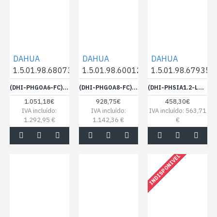
DAHUA
DAHUA
DAHUA
1.5.01.98.68073
1.5.01.98.60012
1.5.01.98.67935
(DHI-PHGOA6-FC) DAHUA LED EXTERIOR 6 IP65, CABINET M2, 1000*1000 6000NITS, BIN 2 - 1405729
(DHI-PHGOA8-FC) DAHUA LED EXTERIOR 8 IP65, CABINET M2, 1000*1000 6000NITS - 1395559
(DHI-PHSIA1.2-LC) DAHUA LED CABINET 1.2 SMD SERIE LC 16:9, 600*337.5, 500 NITS - 1405691
1.051,18€
928,75€
458,30€
IVA incluído:
IVA incluído:
IVA incluído: 563,71
1.292,95 €
1.142,36 €
€
INDISPONIVEL