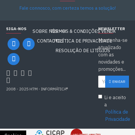
Fale connosco, com certeza temos a solução!
SIGA-NOS
NEWSLETTER
SOBRE NÓS - H7M
TERMOS & CONDIÇÕES VENDA
Mantenha-se
CONTACTOS
POLÍTICA DE PRIVACIDADE
atualizado
RESOLUÇÃO DE LITÍGIOS
com as
novidades e
promoções...
ENVIAR
2008 - 2025 H7M - INFORMÁTICA®
Li e aceito
a
Política de
Privacidade