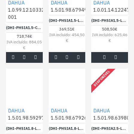
DAHUA
DAHUA
DAHUA
1.0.99.12.10332-
1.5.01.98.67949
1.0.01.14.12247
001
(DHI-PHSIA1.5-LC) DAHUA LED CABINET 1.5 SMD SERIE LC 16:9, 600*337.5, 500 NITS - 1405689
(DHI-PHSIA1.5-LS-V2) DAHUA LED CABINET 1.5 SMD (600*337.5) - 1382775
(DHI-PHSIA1.5-CH) DAHUA LED CABINET 1.5625 COB (600*337.5*39.5), FRONT IP65 REAR IP54, 800CD/M2, 3840HZ - LOTE 2 - 1382774
369,51€
508,50€
IVA incluído: 454,50
IVA incluído: 625,46
718,74€
€
€
IVA incluído: 884,05
€
DISPONÍVEL
DAHUA
DAHUA
DAHUA
1.5.01.98.59297
1.5.01.98.67926
1.5.01.98.63980
(DHI-PHSIA1.8-LC) DAHUA LED CABINET 1.8 SMD 16:9, 600*337.5, 500 NITS, BIN-2 - 1395553
(DHI-PHSIA1.8-LC) DAHUA LED CABINET 1.8 SMD SERIE LC 16:9, 600*337.5, 500 NITS, BIN-3 - 1405687
(DHI-PHSIA2.5-LC) DAHUA LED CABINET 2.5 SMD 16:9, 600*337.5. 500 NITS - BIN 2 - 1404199