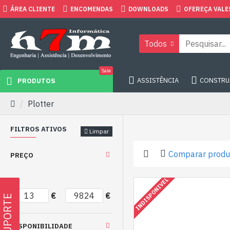
ÁREA CLIENTE
ENCOMENDAS
DOWNLOADS
OFEREÇA VALE
Todos
Sale
ASSISTÊNCIA
CONSTRUA
PRODUTOS
Plotter
FILTROS ATIVOS
Limpar
Comparar produ
PREÇO
INDISPONIVEL
€
€
SUPORTE
DISPONIBILIDADE