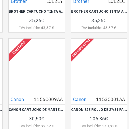
M
Brother
LC12EY
Brother
LC12EC
BROTHER CARTUCHO TINTA AMARILLO MFCJ6925DW SUPER LARGA DURACION
BROTHER CARTUCHO TINTA AZUL MFCJ6925DW SUPER LARGA DURACION
35,26€
35,26€
IVA incluído: 43,37 €
IVA incluído: 43,37 €
INDISPONIVEL
LIMITADO
A
Canon
1156C009AA
Canon
1153C001AA
A BOBINA ADICIONAL RU-61 PRO-6000
CANON CARTUCHO DE MANTENIMIENTO MC-32
CANON EJE ROLLO DE 2?/3? PARA TX-2000 RH2-27
30,50€
106,36€
IVA incluído: 37,52 €
IVA incluído: 130,82 €