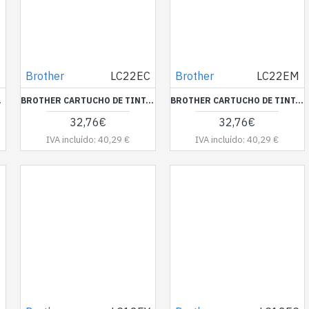
1
Brother
LC22EC
Brother
LC22EM
P 4900
BROTHER CARTUCHO DE TINTA AZUL MFCJ5920DW SUPER LARGA DURACION
BROTHER CARTUCHO DE TINTA MAGENTA MFCJ5920DW CARTUCHO TINTA MAGENTA SUPER LARGA DURACION
32,76€
32,76€
IVA incluído: 40,29 €
IVA incluído: 40,29 €