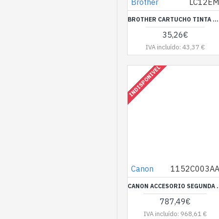
Brother
LC12E
BROTHER CARTUCHO TINTA MAGENTA MFCJ6925DW SUPER LARGA DURACION
35,26€
IVA incluído: 43,37 €
INDISPONIVEL
Canon
1152C003A
CANON ACCESORIO SEGUND
787,49€
IVA incluído: 968,61 €