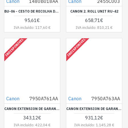
Canon
1480B018AA
Canon
2455C003
BU-06 - CESTO DE RECOLHA DOS TRABALHOS PARA A TC-20
CANON 2. ROLL UNIT RU-42
95,61€
658,71€
IVA incluído: 117,60 €
IVA incluído: 810,21 €
INDISPONIVEL
INDISPONIVEL
Canon
7950A761AA
Canon
7950A763AA
CANON EXTENSION DE GARANTIA 3 AOS IN-SITU PARA IMAGEPROGRAF 24" PIGMENT
CANON EXTENSION DE GARANTIA 3 AOS IN-SITU PARA IMAGEPROGRAF 44
343,12€
931,12€
IVA incluído: 422,04 €
IVA incluído: 1.145,28 €