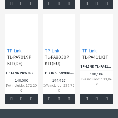
TP-Link
TP-Link
TP-Link
TL-PA7019P
TL-PA8030P
TL-PA411KIT
KIT(DE)
KIT(EU)
TP-LINK TL-PA411KIT AV500 NANO POWERLINE ADAPTER STARTER KIT
TP-LINK POWERLINE TL-PA7019P KIT AV1000 1-PORT
TP-LINK POWERLINE TL-PA8030P KIT 1200MBIT/3-PORT GB RETAIL
108,18€
IVA incluído: 133,06
140,00€
194,92€
€
IVA incluído: 172,20
IVA incluído: 239,75
€
€