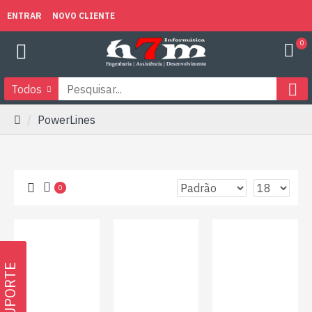
ENTRAR
NOVO CLIENTE
0
Todos
PowerLines
0
SUPORTE