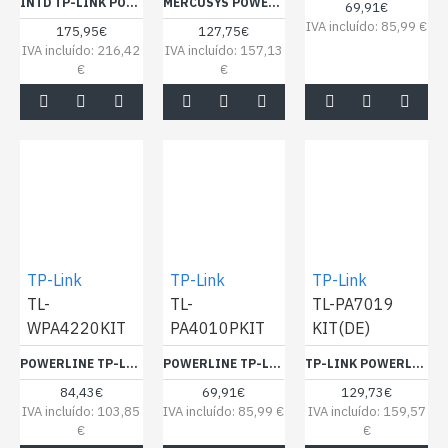
INTD TP-LINK POWERLINE TL-PA8010P KIT
MERCUSYS POWERLINE MP510 KIT AV1000 GIGABIT (1XMP500/1XMP510
69,91€
IVA incluído: 85,99 €
175,95€
127,75€
IVA incluído: 216,42
IVA incluído: 157,13
€
€
TP-Link
TP-Link
TP-Link
TL-
TL-
TL-PA7019
WPA4220KIT
PA4010PKIT
KIT(DE)
POWERLINE TP-LINK N300-K2 -WPA4220KIT
POWERLINE TP-LINK NNTMD-K2 -PA4010PKIT
TP-LINK POWERLINE TL-PA7019 KIT AV1000 1-PORT
84,43€
69,91€
129,73€
IVA incluído: 103,85
IVA incluído: 85,99 €
IVA incluído: 159,57
€
€