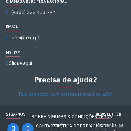
CHAMADA REDE FIXA NACIONAL
(+351) 222 413 797
EMAIL
info@h7m.pt
MY H7M
Clique aqui
Precisa de ajuda?
Fale connosco, com certeza temos a solução!
SIGA-NOS
NEWSLETTER
SOBRE NÓS - H7M
TERMOS & CONDIÇÕES VENDA
Mantenha-se
CONTACTOS
POLÍTICA DE PRIVACIDADE