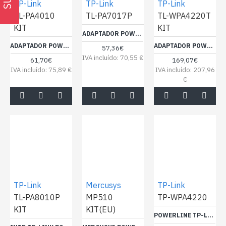
TP-Link
TP-Link
TP-Link
TL-PA4010
TL-PA7017P
TL-WPA4220T
KIT
KIT
ADAPTADOR POWERLINE TP-LINK TL-PA7017P 1000MBPS/ ALCANCE 300M
ADAPTADOR POWERLINE TP-LINK TL-PA4010KIT 600MBPS/ ALCANCE 300M/ PACK DE 2
ADAPTADOR POWERLINE TP-LINK WPA4220TKIT 500MBPS/ ALCANCE 300M/ PACK DE 3
57,36€
IVA incluído: 70,55 €
61,70€
169,07€
IVA incluído: 75,89 €
IVA incluído: 207,96
€
TP-Link
Mercusys
TP-Link
TL-PA8010P
MP510
TP-WPA4220
KIT
KIT(EU)
POWERLINE TP-LINK N300 -WPA4220