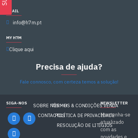
EMAIL
info@h7m.pt
MY H7M
Clique aqui
Precisa de ajuda?
Fale connosco, com certeza temos a solução!
SIGA-NOS
NEWSLETTER
SOBRE NÓS - H7M
TERMOS & CONDIÇÕES VENDA
Mantenha-se
CONTACTOS
POLÍTICA DE PRIVACIDADE
atualizado
RESOLUÇÃO DE LITÍGIOS
com as
novidades e