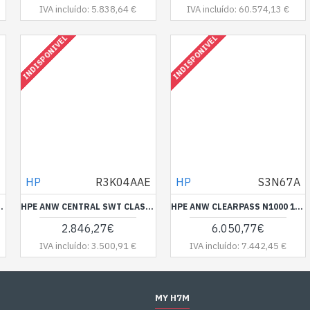
IVA incluído: 5.838,64 €
IVA incluído: 60.574,13 €
INDISPONIVEL
INDISPONIVEL
E
HP
R3K04AAE
HP
S3N67A
FND 1Y E-STU R3K03AAE
HPE ANW CENTRAL SWT CLASS-5 FND 3Y E-STU R3K04AAE
HPE ANW CLEARPASS N1000 1G HW APP S3N67A
2.846,27€
6.050,77€
IVA incluído: 3.500,91 €
IVA incluído: 7.442,45 €
MY H7M