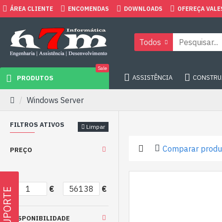
ÁREA CLIENTE
ENCOMENDAS
DOWNLOADS
OFEREÇA VALE
Todos
Sale
ASSISTÊNCIA
CONSTRUA
PRODUTOS
Windows Server
FILTROS ATIVOS
Limpar
Comparar produ
PREÇO
€
€
SUPORTE
DISPONIBILIDADE