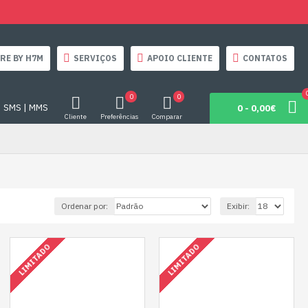
RE BY H7M
SERVIÇOS
APOIO CLIENTE
CONTATOS
0
0
SMS | MMS
0 - 0,00€
Cliente
Preferências
Comparar
Ordenar por:
Exibir:
LIMITADO
LIMITADO