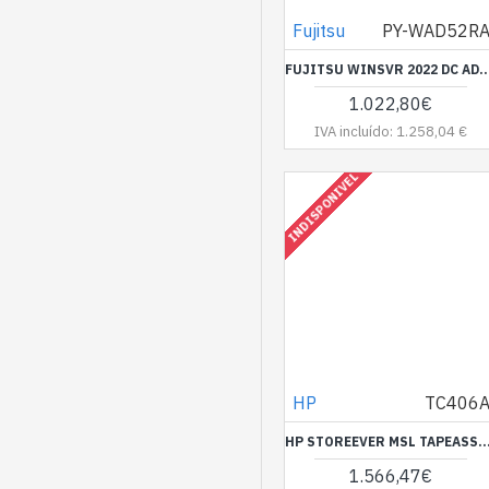
Fujitsu
PY-WAD52R
FUJITSU WINSVR 2022 DC ADDLIC
1.022,80€
IVA incluído: 1.258,04 €
INDISPONIVEL
HP
TC406
HP STOREEVER MSL TAPEASSURE ADV LIC - PREO VLIDO P/ UNIDADES FATURADAS AT 7 DE AGOST
1.566,47€