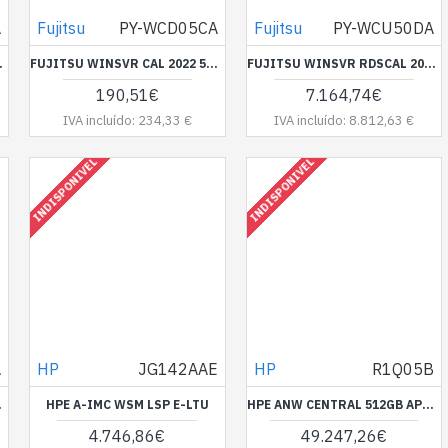
A
Fujitsu
PY-WCD05CA
Fujitsu
PY-WCU50DA
 4CORE ROK
FUJITSU WINSVR CAL 2022 5DEVICE
FUJITSU WINSVR RDSCAL 2022 50USER
190,51€
7.164,74€
IVA incluído: 234,33 €
IVA incluído: 8.812,63 €
INDISPONIVEL
INDISPONIVEL
A
HP
JG142AAE
HP
R1Q05B
O OU FIM DE STOCK
HPE A-IMC WSM LSP E-LTU
HPE ANW CENTRAL 512GB APPLIANCE R1Q05B
4.746,86€
49.247,26€