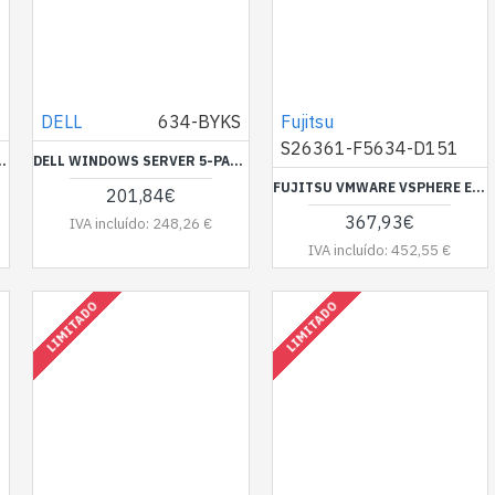
J
DELL
634-BYKS
Fujitsu
S26361-F5634-D151
 REMOTE DESKTOP SERVER USER CAL
DELL WINDOWS SERVER 5-PACK 2022/2019 USER CALS STD OR DTC
FUJITSU VMWARE VSPHERE EMBED. M.2 150GB
201,84€
367,93€
IVA incluído: 248,26 €
IVA incluído: 452,55 €
LIMITADO
LIMITADO