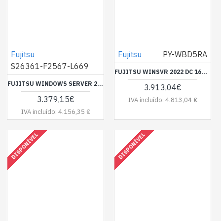
Fujitsu
Fujitsu
PY-WBD5RA
S26361-F2567-L669
FUJITSU WINSVR 2022 DC 16CORE ROK
FUJITSU WINDOWS SERVER 2019 100 USER CAL
3.913,04€
3.379,15€
IVA incluído: 4.813,04 €
IVA incluído: 4.156,35 €
DISPONÍVEL
DISPONÍVEL