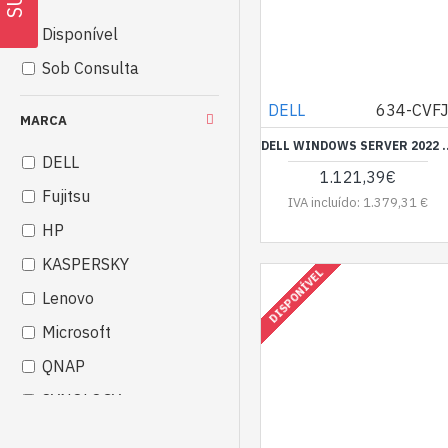
Disponível
Sob Consulta
DELL
634-CVF
MARCA
DELL WINDOWS SERVER 2022 5-PACK
DELL
1.121,39€
Fujitsu
IVA incluído: 1.379,31 €
HP
KASPERSKY
DISPONÍVEL
Lenovo
Microsoft
QNAP
SYNOLOGY