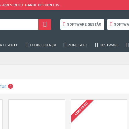
S-PRESENTE E GANHE DESCONTOS.
SOFTWARE GESTÃO
SOFTWA
 O SEU PC
PEDIR LICENÇA
ZONE SOFT
GESTWARE
tos
0
LIMITADO