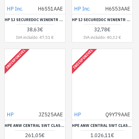
HP Inc.
H6S51AAE
HP Inc.
H6S53AAE
HP 1J SECUREDOC WINENTR SUP 1-499 E LTU
HP 1J SECUREDOC WINENTR SUP 1000-4999 E-LTU
38,63€
32,78€
IVA incluído: 47,51 €
IVA incluído: 40,32 €
INDISPONIVEL
INDISPONIVEL
HP
JZ525AAE
HP
Q9Y79AAE
HPE ANW CENTRAL SWT CLASS-1 ADV 1Y E-STU JZ525AAE
HPE ANW CENTRAL SWT CLASS-3 3Y E-STU Q9Y79AAE
261,05€
1.026,11€