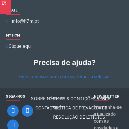
EMAIL
info@h7m.pt
MY H7M
Clique aqui
Precisa de ajuda?
Fale connosco, com certeza temos a solução!
SIGA-NOS
NEWSLETTER
SOBRE NÓS - H7M
TERMOS & CONDIÇÕES VENDA
Mantenha-se
CONTACTOS
POLÍTICA DE PRIVACIDADE
atualizado
RESOLUÇÃO DE LITÍGIOS
com as
novidades e