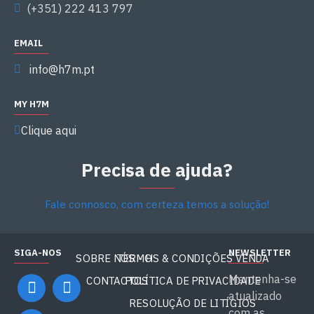
(+351) 222 413 797
EMAIL
info@h7m.pt
MY H7M
Clique aqui
Precisa de ajuda?
Fale connosco, com certeza temos a solução!
SIGA-NOS
NEWSLETTER
SOBRE NÓS - H7M
TERMOS & CONDIÇÕES VENDA
Mantenha-se
CONTACTOS
POLÍTICA DE PRIVACIDADE
atualizado
RESOLUÇÃO DE LITÍGIOS
com as