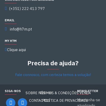
(+351) 222 413 797
EMAIL
info@h7m.pt
MY H7M
Clique aqui
Precisa de ajuda?
Fale connosco, com certeza temos a solução!
SIGA-NOS
NEWSLETTER
SOBRE NÓS - H7M
TERMOS & CONDIÇÕES VENDA
Mantenha-se
CONTACTOS
POLÍTICA DE PRIVACIDADE
atualizado