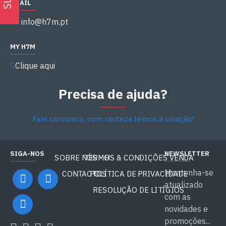
EMAIL
info@h7m.pt
MY H7M
Clique aqui
Precisa de ajuda?
Fale connosco, com certeza temos a solução!
SIGA-NOS
NEWSLETTER
SOBRE NÓS - H7M
TERMOS & CONDIÇÕES VENDA
Mantenha-se
CONTACTOS
POLÍTICA DE PRIVACIDADE
atualizado
RESOLUÇÃO DE LITÍGIOS
com as
novidades e
promoções...