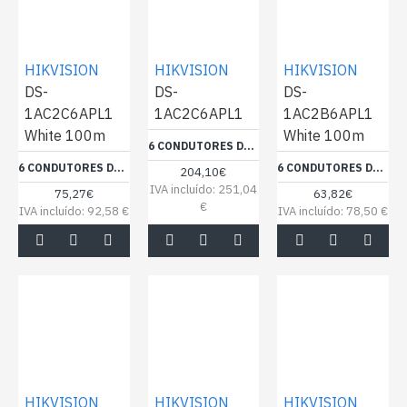
HIKVISION
HIKVISION
HIKVISION
DS-
DS-
DS-
1AC2C6APL1
1AC2C6APL1
1AC2B6APL1
White 100m
White 100m
6 CONDUTORES DE SINAL + 2 DE ALIMENTAÇÃO - CONDUTOR COBRE ELECTROLÍTICO FLEXÍVEL - VISOR ALUMÍNIO POLIÉSTER+DRENAGEM CUSN - BOBINE DE 305 METROS - CERTIFICADO CPR ECA - MÍNIMA PERDA
6 CONDUTORES DE SINAL + 2 DE ALIMENTAÇÃO - CONDUTOR DE COBRE NU (99,95%) - ECRÃ DE ALUMÍNIO E POLIÉSTER + DRENAGEM DE COBRE - BOBINE DE 100 METROS - CERTIFICADO CPR ECA - MÍNIMA PERDA
6 CONDUTORES DE SINAL + 2 DE ALIMENTAÇÃO - CONDUTOR DE COBRE NU (99,95%) - ECRÃ DE ALUMÍNIO E POLIÉSTER + DRENAGEM DE COBRE - BOBINE DE 100 METROS - CERTIFICADO CPR ECA - MÍNIMA PERDA
204,10€
IVA incluído: 251,04
75,27€
63,82€
€
IVA incluído: 92,58 €
IVA incluído: 78,50 €
HIKVISION
HIKVISION
HIKVISION