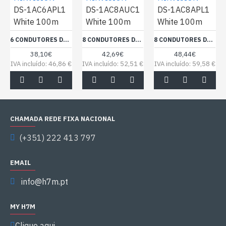
DS-1AC6APL1
DS-1AC8AUC1
DS-1AC8APL1
White 100m
White 100m
White 100m
6 CONDUTORES DE SINAL PARA SISTEMAS COMPLEXOS - CONDUTOR DE COBRE NU (99,95%) - ECRÃ DE ALUMÍNIO E POLIÉSTER + DRENAGEM DE COBRE - BOBINE DE 100 METROS - RCP ECA - BAIXAS PERDAS
8 CONDUTORES DE SINAL - CONDUTOR DE COBRE NU (99,95%) - REVESTIMENTO EM PVC DE GRANDE FLEXIBILIDADE - BOBINE DE 100 METROS - RCP ECA - MÍNIMA PERDA
8 CONDUTORES DE SINAL PARA SISTEMAS COMPLEXOS - CONDUTOR DE COBRE NU (99,95%) - ECRÃ DE ALUMÍNIO E POLIÉSTER + DRENAGEM DE COBRE - BOBINE DE 100 METROS - RCP ECA - BAIXAS PERDAS
38,10€
42,69€
48,44€
IVA incluído: 46,86 €
IVA incluído: 52,51 €
IVA incluído: 59,58 €
CHAMADA REDE FIXA NACIONAL
(+351) 222 413 797
EMAIL
info@h7m.pt
MY H7M
Clique aqui