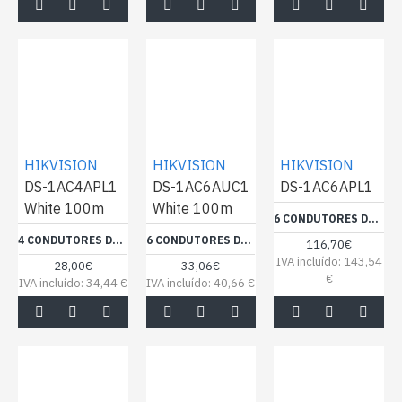
HIKVISION
HIKVISION
HIKVISION
DS-1AC4APL1
DS-1AC6AUC1
DS-1AC6APL1
White 100m
White 100m
6 CONDUTORES DE SINAL - CONDUTOR COBRE ELECTROLÍTICO FLEXÍVEL - VISOR ALUMÍNIO POLIÉSTER+DRENAGEM CUSN - BOBINE DE 305 METROS - CERTIFICADO CPR ECA - MÍNIMA PERDA
4 CONDUTORES DE SINAL PARA SISTEMAS COMPLEXOS - CONDUTOR DE COBRE NU (99,95%) - ECRÃ DE ALUMÍNIO E POLIÉSTER + DRENAGEM DE COBRE - BOBINE DE 100 METROS - RCP ECA - BAIXAS PERDAS
6 CONDUTORES DE SINAL - CONDUTOR DE COBRE NU (99,95%) - REVESTIMENTO EM PVC DE GRANDE FLEXIBILIDADE - BOBINE DE 100 METROS - RCP ECA - MÍNIMA PERDA
116,70€
IVA incluído: 143,54
28,00€
33,06€
€
IVA incluído: 34,44 €
IVA incluído: 40,66 €