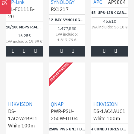
TP-Link
SYNOLOGY
APC
AP9804
TL-FC111B-
RX1217
15' UPS-LINK CABLE
20
12-BAY SYNOLOGY RX1217 ERWEITERUNGSMODUL
45,61€
IVA incluído: 56,10 €
10/100 MBPS RJ45 TO 100 MBPS SINGLE-MODE SC WDM BI-DIRECTIONAL FIBER CONVERTER > SILVER PARTNER PRICE (TL-FC111B-20)
1.477,88€
IVA incluído:
16,25€
1.817,79 €
IVA incluído: 19,99 €
INDISPONIVEL
HIKVISION
QNAP
HIKVISION
DS-
PWR-PSU-
DS-1AC4AUC1
1AC2A2BPL1
250W-DT04
White 100m
White 100m
250W PWS UNIT DELTA.
4 CONDUTORES DE SINAL - CONDUTOR DE COBRE NU (99,95%) - REVESTIMENTO EM PVC DE GRANDE FLEXIBILIDADE - BOBINE DE 100 METROS - RCP ECA - MÍNIMA PERDA