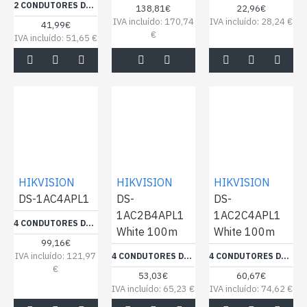
2 CONDUTORES DE SINAL + 2 DE ALIMENTAÇÃO - CONDUTOR DE COBRE NU (99,95%) - VISOR ALUMÍNIO POLIÉSTER+DRENAGEM CUSN - BOBINE DE 100 METROS - CERTIFICADO CPR ECA - MÍNIMA PERDA
138,81€
22,96€
IVA incluído: 170,74
IVA incluído: 28,24 €
41,99€
€
IVA incluído: 51,65 €
HIKVISION
HIKVISION
HIKVISION
DS-1AC4APL1
DS-
DS-
1AC2B4APL1
1AC2C4APL1
4 CONDUTORES DE SINAL - CONDUTOR COBRE ELECTROLÍTICO FLEXÍVEL - VISOR ALUMÍNIO POLIÉSTER+DRENAGEM CUSN - BOBINE DE 305 METROS - CERTIFICADO CPR ECA - MÍNIMA PERDA
White 100m
White 100m
99,16€
IVA incluído: 121,97
4 CONDUTORES DE SINAL + 2 DE ALIMENTAÇÃO - CONDUTOR COBRE ELECTROLÍTICO FLEXÍVEL - VISOR ALUMÍNIO POLIÉSTER+DRENAGEM CUSN - BOBINE DE 100 METROS - CERTIFICADO CPR ECA - MÍNIMA PERDA (DS-1AC2B4APL1 WHITE 100M)
4 CONDUTORES DE SINAL + 2 DE ALIMENTAÇÃO - CONDUTOR COBRE ELECTROLÍTICO FLEXÍVEL - VISOR ALUMÍNIO POLIÉSTER+DRENAGEM CUSN - BOBINE DE 100 METROS - CERTIFICADO CPR ECA - MÍNIMA PERDA (DS-1AC2C4APL1 WHITE 100M)
€
53,03€
60,67€
IVA incluído: 65,23 €
IVA incluído: 74,62 €