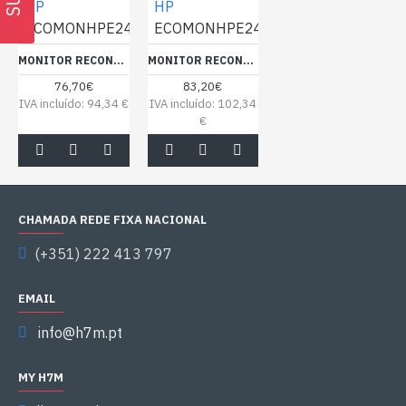
HP
HP
ECOMONHPE243
ECOMONHPE243M_1
MONITOR RECONDICIONADO HP E243 LED 24" FHD S/CABOS
MONITOR RECONDICIONADO HP E243-M 24" WEBCAM S/CABOS - ORIGINAL STAND
76,70€
83,20€
IVA incluído: 94,34 €
IVA incluído: 102,34
€
CHAMADA REDE FIXA NACIONAL
(+351) 222 413 797
EMAIL
info@h7m.pt
MY H7M