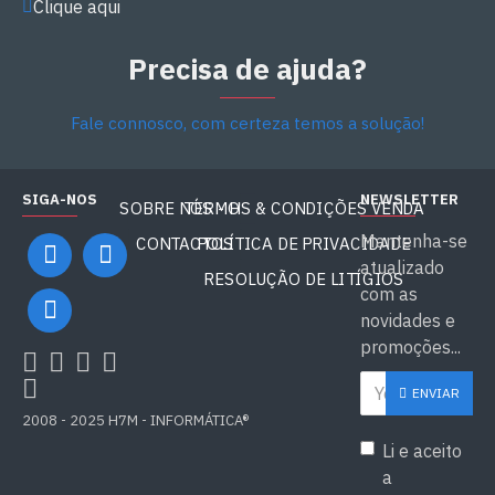
Clique aqui
Precisa de ajuda?
Fale connosco, com certeza temos a solução!
SIGA-NOS
NEWSLETTER
SOBRE NÓS - H7M
TERMOS & CONDIÇÕES VENDA
Mantenha-se
CONTACTOS
POLÍTICA DE PRIVACIDADE
atualizado
RESOLUÇÃO DE LITÍGIOS
com as
novidades e
promoções...
ENVIAR
2008 - 2025 H7M - INFORMÁTICA®
Li e aceito
a