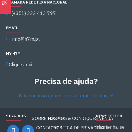
CHAMADA REDE FIXA NACIONAL
(+351) 222 413 797
EMAIL
info@h7m.pt
MY H7M
Clique aqui
Precisa de ajuda?
Fale connosco, com certeza temos a solução!
SIGA-NOS
NEWSLETTER
SOBRE NÓS - H7M
TERMOS & CONDIÇÕES VENDA
Mantenha-se
CONTACTOS
POLÍTICA DE PRIVACIDADE