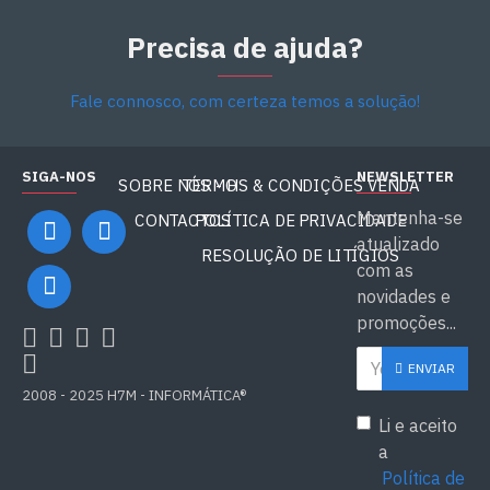
Precisa de ajuda?
Fale connosco, com certeza temos a solução!
SIGA-NOS
NEWSLETTER
SOBRE NÓS - H7M
TERMOS & CONDIÇÕES VENDA
Mantenha-se
CONTACTOS
POLÍTICA DE PRIVACIDADE
atualizado
RESOLUÇÃO DE LITÍGIOS
com as
novidades e
promoções...
ENVIAR
2008 - 2025 H7M - INFORMÁTICA®
Li e aceito
a
Política de