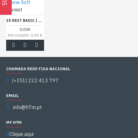
Zone Soft
zsrest
ZS REST BASIC | LITE | PRO PLUS (MENSAL)
0,00€
IVA incluído: 0,00 €
CHAMADA REDE FIXA NACIONAL
(+351) 222 413 797
EMAIL
info@h7m.pt
MY H7M
Clique aqui