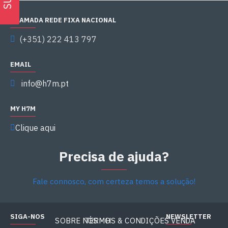
CHAMADA REDE FIXA NACIONAL
(+351) 222 413 797
EMAIL
info@h7m.pt
MY H7M
Clique aqui
Precisa de ajuda?
Fale connosco, com certeza temos a solução!
SIGA-NOS
NEWSLETTER
SOBRE NÓS - H7M
TERMOS & CONDIÇÕES VENDA