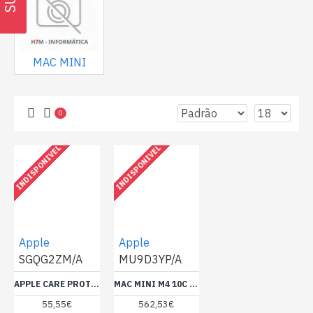
MAC MINI
0
INDISPONIVEL
INDISPONIVEL
Apple
Apple
SGQG2ZM/A
MU9D3YP/A
APPLE CARE PROTECTION PLAN FOR MAC MINI
MAC MINI M4 10C CPU/10C GPU 16GB/256GB
55,55€
562,53€