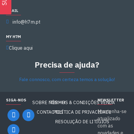
EMAIL
info@h7m.pt
MY H7M
Clique aqui
Precisa de ajuda?
Fale connosco, com certeza temos a solução!
SIGA-NOS
NEWSLETTER
SOBRE NÓS - H7M
TERMOS & CONDIÇÕES VENDA
Mantenha-se
CONTACTOS
POLÍTICA DE PRIVACIDADE
atualizado
RESOLUÇÃO DE LITÍGIOS
com as
novidades e