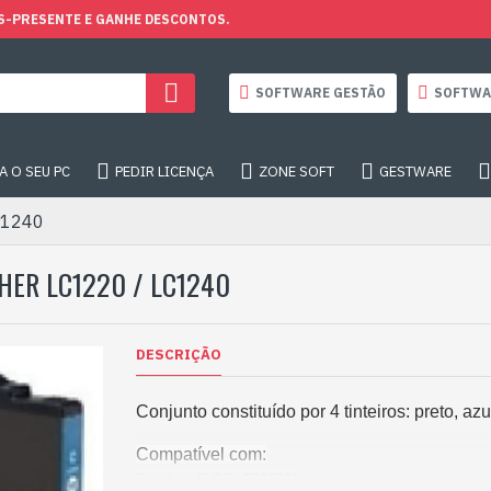
S-PRESENTE E GANHE DESCONTOS.
SOFTWARE GESTÃO
SOFTWA
 O SEU PC
PEDIR LICENÇA
ZONE SOFT
GESTWARE
LC1240
HER LC1220 / LC1240
DESCRIÇÃO
Conjunto constituído por 4 tinteiros: preto, a
Compatível com:
Brother DCP-J525W