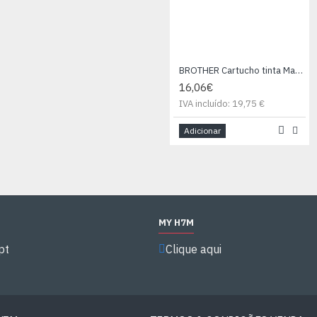
BROTHER Cartucho tinta Magenta. DCP-J552dw MFC-J470dw, 300 pag.
16,06€
IVA incluído: 19,75 €
Adicionar
MY H7M
pt
Clique aqui