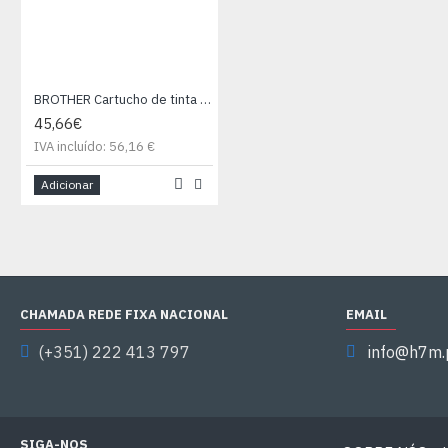
BROTHER Cartucho de tinta Negro MFCJ6925DW a super larga duracion
45,66€
IVA incluído: 56,16 €
Adicionar
CHAMADA REDE FIXA NACIONAL
EMAIL
(+351) 222 413 797
info@h7m.
SIGA-NOS