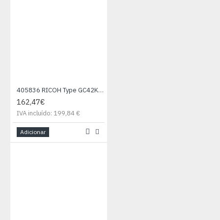
405836 RICOH Type GC42K SG Tinte black
162,47€
IVA incluído: 199,84 €
Adicionar