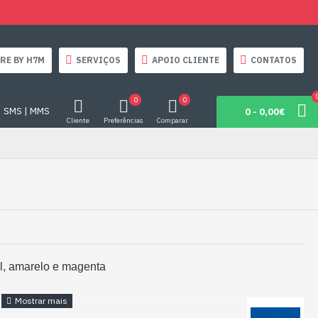
RE BY H7M
SERVIÇOS
APOIO CLIENTE
CONTATOS
0
0
SMS | MMS
0 - 0,00€
Cliente
Preferências
Comparar
zul, amarelo e magenta