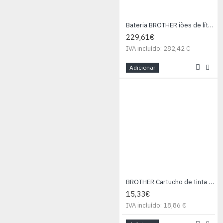
Bateria BROTHER iões de lítio 7.2V 3000mAh -
229,61€
IVA incluído: 282,42 €
Adicionar
BROTHER Cartucho de tinta cian DCP-145C/DCP-165C, , 260 paginas
15,33€
IVA incluído: 18,86 €