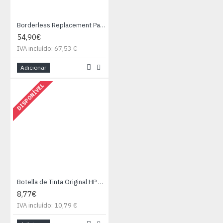
Borderless Replacement Pad Kit Tx400
54,90€
IVA incluído: 67,53 €
Adicionar
DISPONÍVEL
Botella de Tinta Original HP nº31/ Magenta
8,77€
IVA incluído: 10,79 €