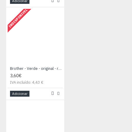
Adicionar
INDISPONIVEL
Brother - Verde - original - recarga de tinta - para StampCreator PRO SC-2000, PRO SC-2000USB
3,60€
IVA incluído: 4,43 €
Adicionar